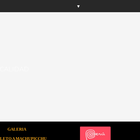
 CALIDAD
GALERIA
LETO A MACHUPICCHU