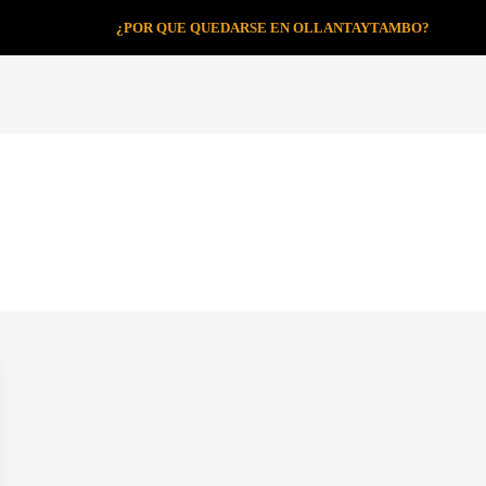
¿POR QUE QUEDARSE EN OLLANTAYTAMBO?