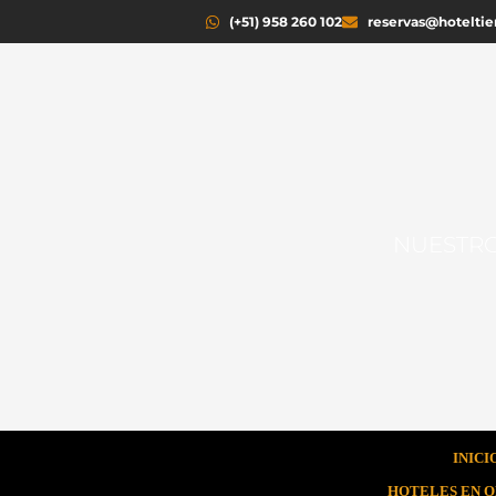
Ir
(+51) 958 260 102
reservas@hoteltie
al
contenido
NUESTRO
INICI
HOTELES EN 